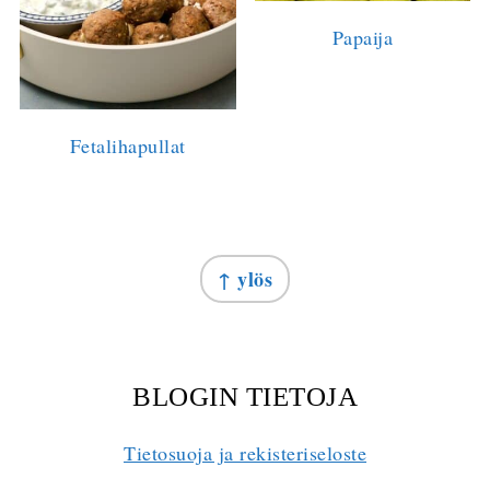
Papaija
Fetalihapullat
FOOTER
↑ ylös
BLOGIN TIETOJA
Tietosuoja ja rekisteriseloste