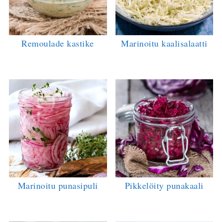
Remoulade kastike
Marinoitu kaalisalaatti
Marinoitu punasipuli
Pikkelöity punakaali