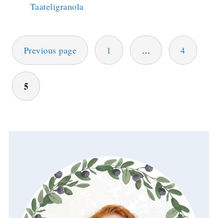
Taateligranola
ARTIKKELIEN
Previous page
1
…
4
SELAUS
5