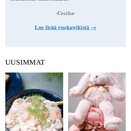
-Cecilia-
Lue lisää ruokawikistä →
UUSIMMAT