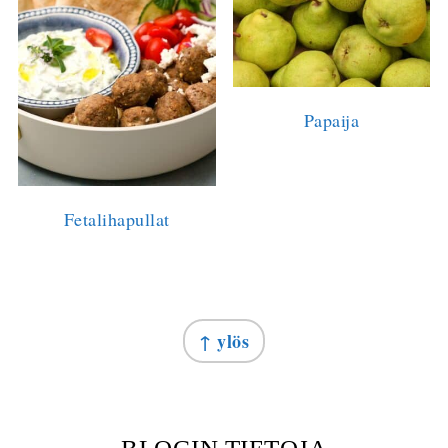
Papaija
Fetalihapullat
FOOTER
↑ ylös