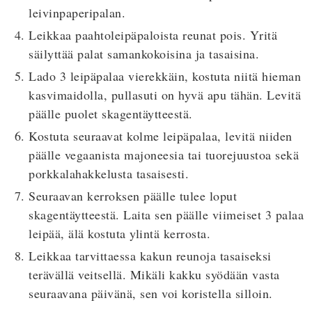
leivinpaperipalan.
Leikkaa paahtoleipäpaloista reunat pois. Yritä
säilyttää palat samankokoisina ja tasaisina.
Lado 3 leipäpalaa vierekkäin, kostuta niitä hieman
kasvimaidolla, pullasuti on hyvä apu tähän. Levitä
päälle puolet skagentäytteestä.
Kostuta seuraavat kolme leipäpalaa, levitä niiden
päälle vegaanista majoneesia tai tuorejuustoa sekä
porkkalahakkelusta tasaisesti.
Seuraavan kerroksen päälle tulee loput
skagentäytteestä. Laita sen päälle viimeiset 3 palaa
leipää, älä kostuta ylintä kerrosta.
Leikkaa tarvittaessa kakun reunoja tasaiseksi
terävällä veitsellä. Mikäli kakku syödään vasta
seuraavana päivänä, sen voi koristella silloin.