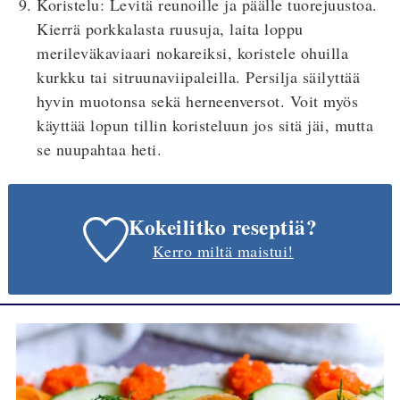
Koristelu: Levitä reunoille ja päälle tuorejuustoa.
Kierrä porkkalasta ruusuja, laita loppu
merileväkaviaari nokareiksi, koristele ohuilla
kurkku tai sitruunaviipaleilla. Persilja säilyttää
hyvin muotonsa sekä herneenversot. Voit myös
käyttää lopun tillin koristeluun jos sitä jäi, mutta
se nuupahtaa heti.
Kokeilitko reseptiä?
Kerro miltä maistui!