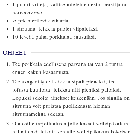
1
puntti
yrttejä, valitse mieleinen esim persilja tai
herneenverso
½
prk
merileväkaviaaria
1
sitruuna, leikkaa puolet viipaleiksi.
10
leveää palaa porkkalaa ruusuiksi.
OHJEET
Tee porkkala edellisenä päivänä tai väh 2 tuntia
ennen kakun kasaamista.
Tee skagentäyte: Leikkaa sipuli pieneksi, tee
tofusta kuutioita, leikkaa tilli pieniksi paloiksi.
Lopuksi sekoita ainekset keskenään. Jos sinulla on
sitruuna voit puristaa puolikkaasta hieman
sitruunamehua sekaan.
Ota esille tarjoilualusta jolle kasaat voileipäkakun,
haluat ehkä leikata sen alle voileipäkakun kokoisen