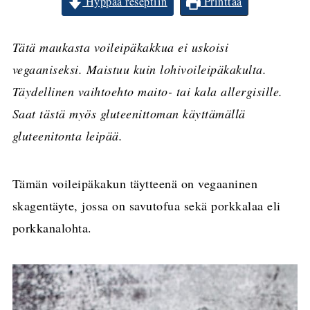
Hyppää reseptiin
Printtaa
Tätä maukasta voileipäkakkua ei uskoisi
vegaaniseksi. Maistuu kuin lohivoileipäkakulta.
Täydellinen vaihtoehto maito- tai kala allergisille.
Saat tästä myös gluteenittoman käyttämällä
gluteenitonta leipää.
Tämän voileipäkakun täytteenä on vegaaninen
skagentäyte, jossa on savutofua sekä porkkalaa eli
porkkanalohta.