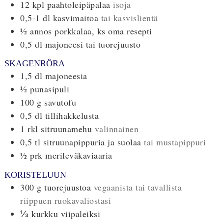
12
kpl
paahtoleipäpalaa
isoja
0,5-1
dl
kasvimaitoa
tai kasvislientä
½
annos
porkkalaa, ks oma resepti
0,5
dl
majoneesi tai tuorejuusto
SKAGENRÖRA
1,5
dl
majoneesia
½
punasipuli
100
g
savutofu
0,5
dl
tillihakkelusta
1
rkl
sitruunamehu
valinnainen
0,5
tl
sitruunapippuria ja suolaa
tai mustapippuri
½
prk
merileväkaviaaria
KORISTELUUN
300
g
tuorejuustoa
vegaanista tai tavallista
riippuen ruokavaliostasi
⅓
kurkku viipaleiksi