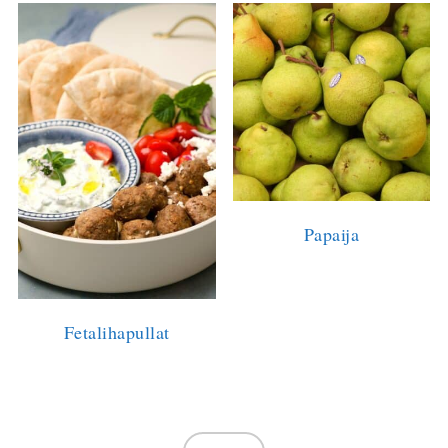
Papaija
Fetalihapullat
FOOTER