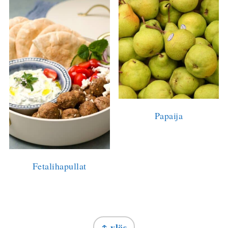
Papaija
Fetalihapullat
FOOTER
↑ ylös