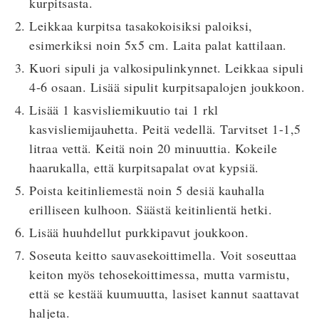
kurpitsasta.
Leikkaa kurpitsa tasakokoisiksi paloiksi,
esimerkiksi noin 5x5 cm. Laita palat kattilaan.
Kuori sipuli ja valkosipulinkynnet. Leikkaa sipuli
4-6 osaan. Lisää sipulit kurpitsapalojen joukkoon.
Lisää 1 kasvisliemikuutio tai 1 rkl
kasvisliemijauhetta. Peitä vedellä. Tarvitset 1-1,5
litraa vettä. Keitä noin 20 minuuttia. Kokeile
haarukalla, että kurpitsapalat ovat kypsiä.
Poista keitinliemestä noin 5 desiä kauhalla
erilliseen kulhoon. Säästä keitinlientä hetki.
Lisää huuhdellut purkkipavut joukkoon.
Soseuta keitto sauvasekoittimella. Voit soseuttaa
keiton myös tehosekoittimessa, mutta varmistu,
että se kestää kuumuutta, lasiset kannut saattavat
haljeta.