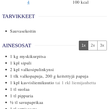
4
100
kcal
TARVIKKEET
Sauvasekoitin
AINESOSAT
1x
2x
3x
1
kg
myskikurpitsa
1
kpl
sipuli
2
kpl
valkosipulinkynsi
1
tlk
valkopapuja, 200 g keitettyjä papuja
1
kpl
kasvisliemikuutio
tai 1 rkl liemijauhetta
1
tl
suolaa
1
tl
pippuria
½
tl
savupaprikaa
1
tl
yrttiseosta