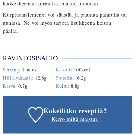
kookoskermaa kermaista makua tuomaan.
Kurpitsansiemenet voi säästää ja paahtaa pannulla tai
uunissa. Ne voi myös tarjota lisukkeena keiton
päällä.
RAVINTOSISÄLTÖ
Serving:
1
annos
Kalorit:
100
kcal
Hiilihydraatit:
12.8
g
Proteiini:
6.2
g
Rasva:
0.7
g
Kuitu:
8.8
g
Kokeilitko reseptiä?
Kerro miltä maistui!