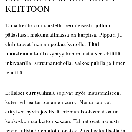
KEITTOON
Tämä keitto on maustettu perinteisesti, jolloin
pääasiassa makumaailmassa on kurpitsa. Pippuri ja
Thai
chili tuovat hieman potkua keitolle.
mausteinen keitto
syntyy kun maustat sen chilillä,
inkiväärillä, sitruunaruoholla, valkosipulilla ja limen
lehdillä.
currytahnat
Erilaiset
sopivat myös maustamiseen,
kuten vihreä tai punainen curry. Nämä sopivat
erityisen hyvin jos lisäät hieman kookosmaitoa tai
kookoskermaa keiton sekaan. Tahnat ovat monesti
hyvin tulisia joten aloita ensiksi 2 teelusikallisella ja