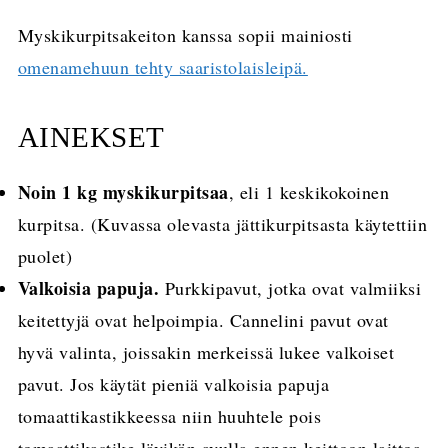
Myskikurpitsakeiton kanssa sopii mainiosti
omenamehuun tehty saaristolaisleipä.
AINEKSET
Noin 1 kg myskikurpitsaa
, eli 1 keskikokoinen
kurpitsa. (Kuvassa olevasta jättikurpitsasta käytettiin
puolet)
Valkoisia papuja.
Purkkipavut, jotka ovat valmiiksi
keitettyjä ovat helpoimpia. Cannelini pavut ovat
hyvä valinta, joissakin merkeissä lukee valkoiset
pavut. Jos käytät pieniä valkoisia papuja
tomaattikastikkeessa niin huuhtele pois
tomaattikastike lävikön avulla ennen keittoon laittoa.