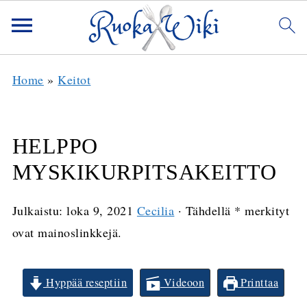
Home
»
Keitot
HELPPO
MYSKIKURPITSAKEITTO
Julkaistu:
loka 9, 2021
Cecilia
· Tähdellä * merkityt
ovat mainoslinkkejä.
Hyppää reseptiin
Videoon
Printtaa