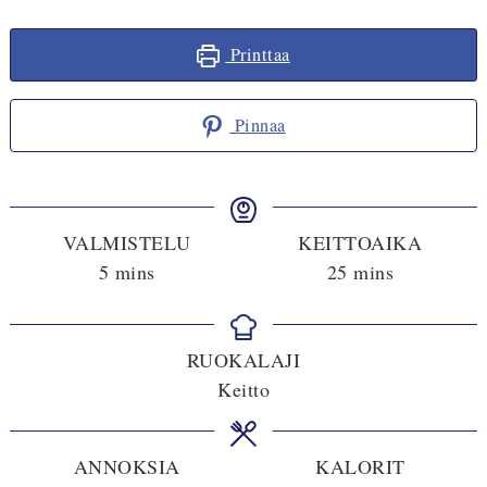
Printtaa
Pinnaa
VALMISTELU
KEITTOAIKA
minutes
minutes
5
mins
25
mins
RUOKALAJI
Keitto
ANNOKSIA
KALORIT