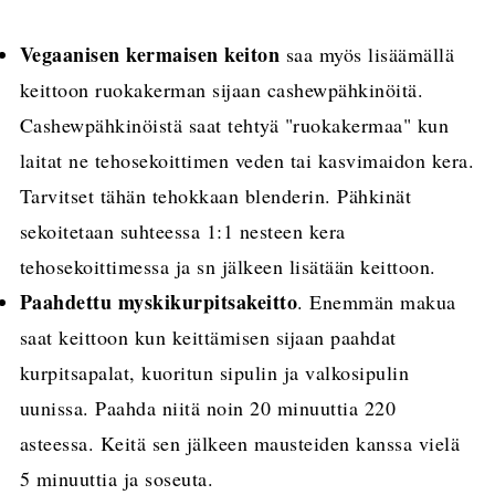
Vegaanisen kermaisen keiton
saa myös lisäämällä
keittoon ruokakerman sijaan cashewpähkinöitä.
Cashewpähkinöistä saat tehtyä "ruokakermaa" kun
laitat ne tehosekoittimen veden tai kasvimaidon kera.
Tarvitset tähän tehokkaan blenderin. Pähkinät
sekoitetaan suhteessa 1:1 nesteen kera
tehosekoittimessa ja sn jälkeen lisätään keittoon.
Paahdettu myskikurpitsakeitto
. Enemmän makua
saat keittoon kun keittämisen sijaan paahdat
kurpitsapalat, kuoritun sipulin ja valkosipulin
uunissa. Paahda niitä noin 20 minuuttia 220
asteessa. Keitä sen jälkeen mausteiden kanssa vielä
5 minuuttia ja soseuta.