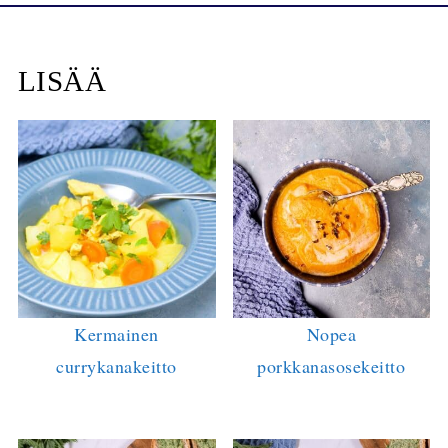
LISÄÄ
Kermainen
Nopea
currykanakeitto
porkkanasosekeitto