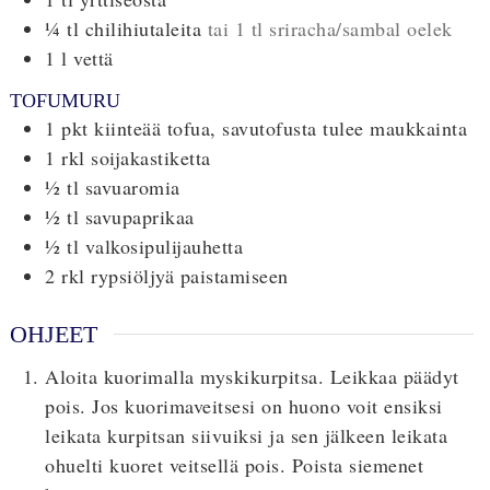
¼
tl
chilihiutaleita
tai 1 tl sriracha/sambal oelek
1
l
vettä
TOFUMURU
1
pkt
kiinteää tofua, savutofusta tulee maukkainta
1
rkl
soijakastiketta
½
tl
savuaromia
½
tl
savupaprikaa
½
tl
valkosipulijauhetta
2
rkl
rypsiöljyä paistamiseen
OHJEET
Aloita kuorimalla myskikurpitsa. Leikkaa päädyt
pois. Jos kuorimaveitsesi on huono voit ensiksi
leikata kurpitsan siivuiksi ja sen jälkeen leikata
ohuelti kuoret veitsellä pois. Poista siemenet