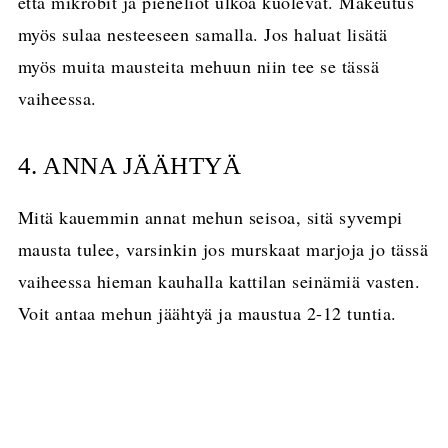
että mikrobit ja pieneliöt ulkoa kuolevat. Makeutus
myös sulaa nesteeseen samalla. Jos haluat lisätä
myös muita mausteita mehuun niin tee se tässä
vaiheessa.
4. ANNA JÄÄHTYÄ
Mitä kauemmin annat mehun seisoa, sitä syvempi
mausta tulee, varsinkin jos murskaat marjoja jo tässä
vaiheessa hieman kauhalla kattilan seinämiä vasten.
Voit antaa mehun jäähtyä ja maustua 2-12 tuntia.