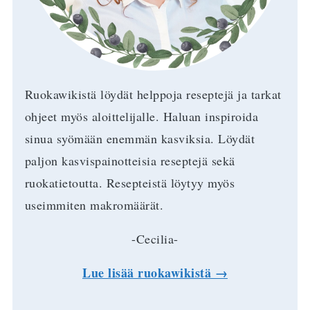
Ruokawikistä löydät helppoja reseptejä ja tarkat
ohjeet myös aloittelijalle. Haluan inspiroida
sinua syömään enemmän kasviksia. Löydät
paljon kasvispainotteisia reseptejä sekä
ruokatietoutta. Resepteistä löytyy myös
useimmiten makromäärät.
-Cecilia-
Lue lisää ruokawikistä →