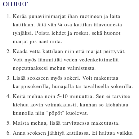
OHJEET
Kerää punaviinimarjat ihan ruotineen ja laita
kattilaan. Jätä väh ¼ osa kattilan tilavuudesta
tyhjäksi. Poista lehdet ja roskat, sekä huonot
marjat jos näet niitä.
Kaada vettä kattilaan niin että marjat peittyvät.
Voit myös lämmittää veden vedenkeittimellä
nopeuttaaksesi mehun valmistusta.
Lisää seokseen myös sokeri. Voit makeuttaa
karppisokerilla, hunajalla tai tavallisella sokerilla.
Keitä mehua noin 5-10 minuuttia. Sen ei tarvitse
kiehua kovin voimakkaasti, kunhan se kiehahtaa
kunnolla niin "pöpöt" kuolevat.
Maista mehua, lisää tarvittaessa makeutusta.
Anna seoksen jäähtyä kattilassa. Ei haittaa vaikka