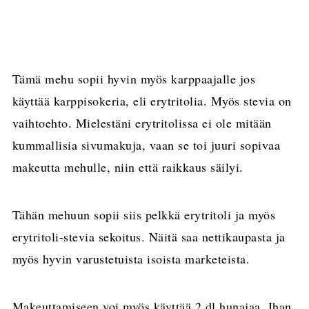
Tämä mehu sopii hyvin myös karppaajalle jos
käyttää karppisokeria, eli erytritolia. Myös stevia on
vaihtoehto. Mielestäni erytritolissa ei ole mitään
kummallisia sivumakuja, vaan se toi juuri sopivaa
makeutta mehulle, niin että raikkaus säilyi.
Tähän mehuun sopii siis pelkkä erytritoli ja myös
erytritoli-stevia sekoitus. Näitä saa nettikaupasta ja
myös hyvin varustetuista isoista marketeista.
Makeuttamiseen voi myös käyttää 2 dl hunajaa. Ihan