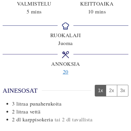
VALMISTELU
KEITTOAIKA
minutes
minutes
5
mins
10
mins
RUOKALAJI
Juoma
ANNOKSIA
20
AINESOSAT
1x
2x
3x
3
litraa
punaherukoita
2
litraa
vettä
2
dl
karppisokeria
tai 2 dl tavallista