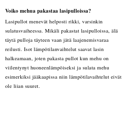
Voiko mehua pakastaa lasipulloissa?
Lasipullot menevät helposti rikki, varsinkin
sulatusvaiheessa. Mikäli pakastat lasipulloissa, älä
täytä pulloja täyteen vaan jätä laajenemisvaraa
reilusti. Isot lämpötilanvaihtelut saavat lasin
halkeamaan, joten pakasta pullot kun mehu on
viilentynyt huoneenlämpöiseksi ja sulata mehu
esimerkiksi jääkaapissa niin lämpötilavaihtelut eivät
ole liian suuret.