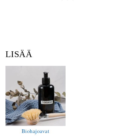
LISÄÄ
Biohajoavat