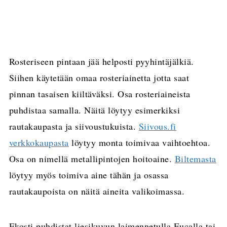
Rosteriseen pintaan jää helposti pyyhintäjälkiä.
Siihen käytetään omaa rosteriainetta jotta saat
pinnan tasaisen kiiltäväksi. Osa rosteriaineista
puhdistaa samalla. Näitä löytyy esimerkiksi
rautakaupasta ja siivoustukuista.
Siivous.fi
verkkokaupasta
löytyy monta toimivaa vaihtoehtoa.
Osa on nimellä metallipintojen hoitoaine.
Biltemasta
löytyy myös toimiva aine tähän ja osassa
rautakaupoista on näitä aineita valikoimassa.
Ekosti puhdistat liesikuvun laimennetulla Eucalla tai