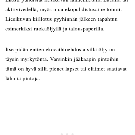
aktiivivedellä, myös muu ekopuhdistusaine toimii.
Liesikuvun kiillotus pyyhinnän jälkeen tapahtuu
esimerkiksi ruokaöljyllä ja talouspaperilla.
Itse pidän eniten ekovaihtoehdosta sillä öljy on
täysin myrkytöntä. Varsinkin jääkaapin pintoihin
tämä on hyvä sillä pienet lapset tai eläimet saattavat
lähmiä pintoja.