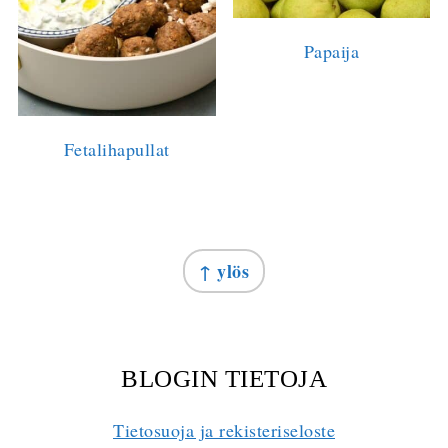
Papaija
Fetalihapullat
FOOTER
↑ ylös
BLOGIN TIETOJA
Tietosuoja ja rekisteriseloste